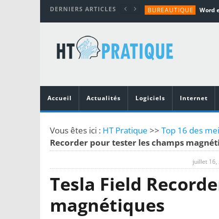
DERNIERS ARTICLES
BUREAUTIQUE
MATÉRIEL
TUTORIALS
MATÉRIEL
MATÉRIEL
Accueil
Actualités
Logiciels
Internet
Vous êtes ici :
HT Pratique
>>
Top 16 des meil
Recorder pour tester les champs magnét
juillet 16
Tesla Field Recorde
magnétiques