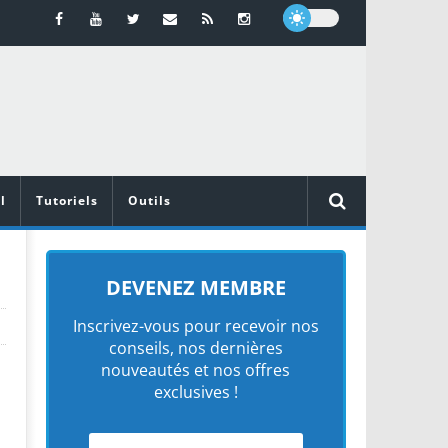
l
Tutoriels
Outils
DEVENEZ MEMBRE
Inscrivez-vous pour recevoir nos
conseils, nos dernières
nouveautés et nos offres
exclusives !