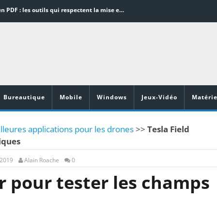
Word en PDF : les outils qui respectent la mise en page
Aspirateurs ECOVACS : Top 9 des meilleurs modèles de la marque
Comment programmer l’arrêt automatique de son pc sous Windows 10 ?
Aspirateurs Xiaomi : Top 11 des meilleurs modèles de la marque
Vidéoprojecteurs Asus : Top 6 des meilleurs modèles de la marque
Bureautique
Mobile
Windows
Jeux-Vidéo
Matérie
leures applications pour les drones
>>
Tesla Field
iques
, 2019
Alain Roache
0
r pour tester les champs