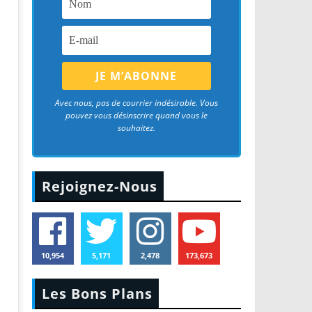
Avec nous, pas de courrier indésirable. Vous
pouvez vous désinscrire quand vous le
souhaitez.
Rejoignez-Nous
10,954
5,171
2,478
173,673
Les Bons Plans