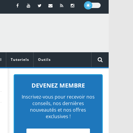
l
Tutoriels
Outils
DEVENEZ MEMBRE
Inscrivez-vous pour recevoir nos
conseils, nos dernières
nouveautés et nos offres
exclusives !