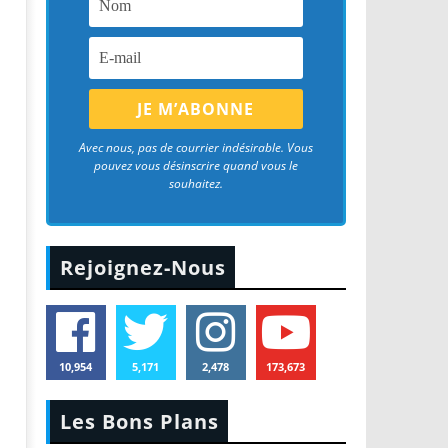
Avec nous, pas de courrier indésirable. Vous
pouvez vous désinscrire quand vous le
souhaitez.
Rejoignez-Nous
10,954
5,171
2,478
173,673
Les Bons Plans