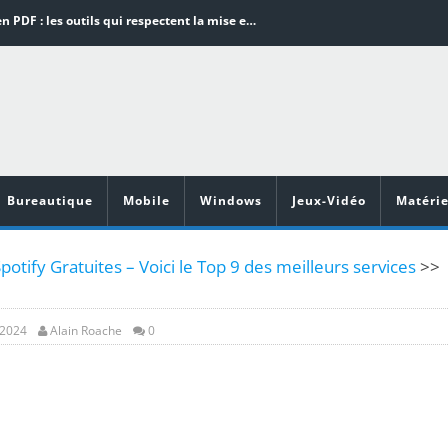
Word en PDF : les outils qui respectent la mise en page
Aspirateurs ECOVACS : Top 9 des meilleurs modèles de la marque
Comment programmer l’arrêt automatique de son pc sous Windows 10 ?
Aspirateurs Xiaomi : Top 11 des meilleurs modèles de la marque
Vidéoprojecteurs Asus : Top 6 des meilleurs modèles de la marque
Bureautique
Mobile
Windows
Jeux-Vidéo
Matérie
Spotify Gratuites – Voici le Top 9 des meilleurs services
>>
, 2024
Alain Roache
0