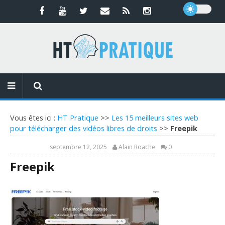
Vous êtes ici :
HT Pratique
>>
Les 15 meilleurs sites web
pour télécharger des vidéos libres de droits
>>
Freepik
septembre 12, 2025
Alain Roache
0
Freepik