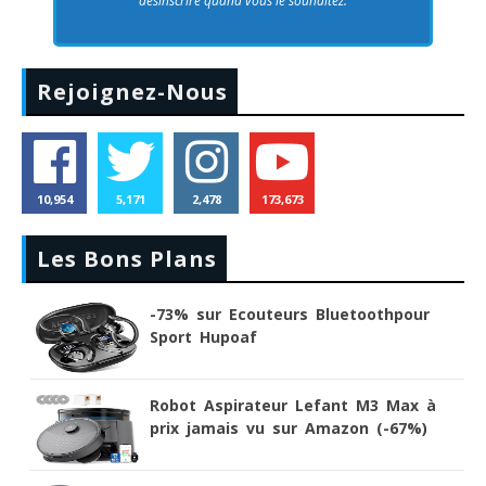
désinscrire quand vous le souhaitez.
Rejoignez-Nous
10,954
5,171
2,478
173,673
Les Bons Plans
-73% sur Ecouteurs Bluetoothpour
Sport Hupoaf
Robot Aspirateur Lefant M3 Max à
prix jamais vu sur Amazon (-67%)