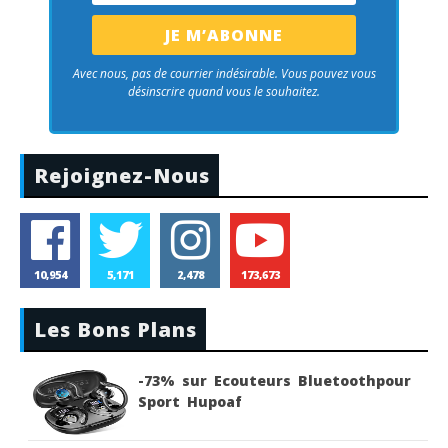
Avec nous, pas de courrier indésirable. Vous pouvez vous
désinscrire quand vous le souhaitez.
Rejoignez-Nous
10,954
5,171
2,478
173,673
Les Bons Plans
-73% sur Ecouteurs Bluetoothpour
Sport Hupoaf