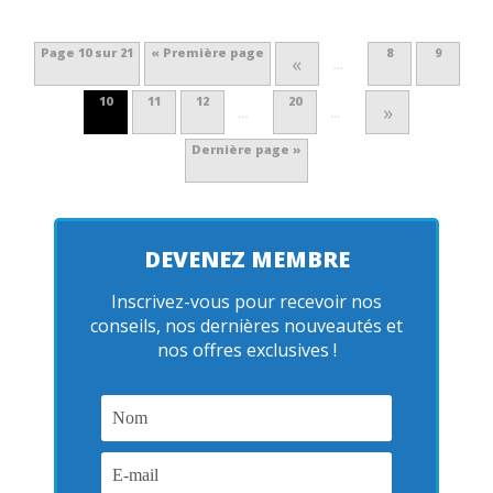
Page 10 sur 21
« Première page
8
9
«
…
10
11
12
20
»
…
…
Dernière page »
DEVENEZ MEMBRE
Inscrivez-vous pour recevoir nos
conseils, nos dernières nouveautés et
nos offres exclusives !