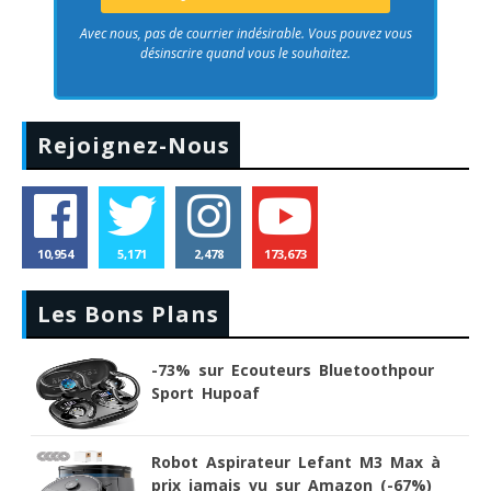
Avec nous, pas de courrier indésirable. Vous pouvez vous
désinscrire quand vous le souhaitez.
Rejoignez-Nous
10,954
5,171
2,478
173,673
Les Bons Plans
-73% sur Ecouteurs Bluetoothpour
Sport Hupoaf
Robot Aspirateur Lefant M3 Max à
prix jamais vu sur Amazon (-67%)