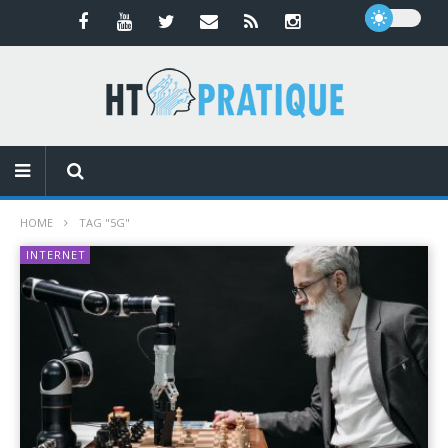
HOME
TAG "5G"
INTERNET