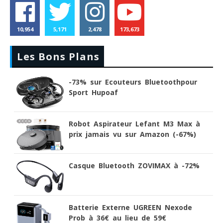
10,954
5,171
2,478
173,673
Les Bons Plans
-73% sur Ecouteurs Bluetoothpour
Sport Hupoaf
Robot Aspirateur Lefant M3 Max à
prix jamais vu sur Amazon (-67%)
Casque Bluetooth ZOVIMAX à -72%
Batterie Externe UGREEN Nexode
Prob à 36€ au lieu de 59€