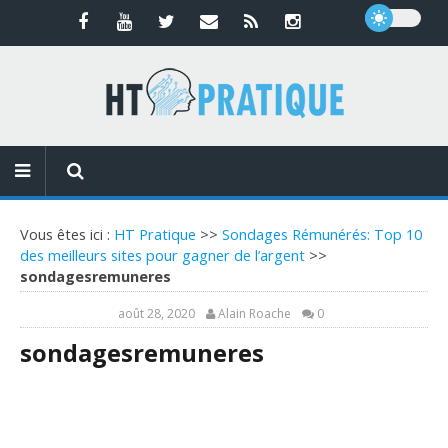
Vous êtes ici :
HT Pratique
>>
Sondages Rémunérés: Top 10
des meilleurs sites pour gagner de l’argent
>>
sondagesremuneres
août 28, 2020
Alain Roache
0
sondagesremuneres