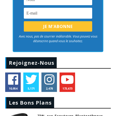
Avec nous, pas de courrier indésirable. Vous pouvez vous
désinscrire quand vous le souhaitez.
Rejoignez-Nous
10,954
5,171
2,478
173,673
Les Bons Plans
-73% sur Ecouteurs Bluetoothpour