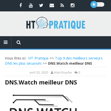
Vous êtes ici :
HT Pratique
>>
Top 9 des meilleurs serveurs
DNS les plus sécurisés
>>
DNS.Watch meilleur DNS
avril 20, 2020
Alain Roache
0
DNS.Watch meilleur DNS