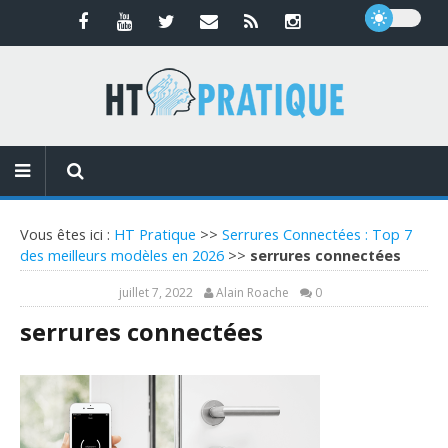
Vous êtes ici :
HT Pratique
>>
Serrures Connectées : Top 7
des meilleurs modèles en 2026
>>
serrures connectées
juillet 7, 2022
Alain Roache
0
serrures connectées