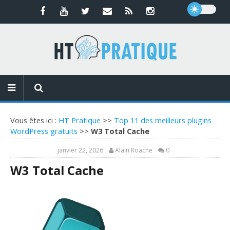
Vous êtes ici :
HT Pratique
>>
Top 11 des meilleurs plugins
WordPress gratuits
>>
W3 Total Cache
janvier 22, 2026
Alain Roache
0
W3 Total Cache