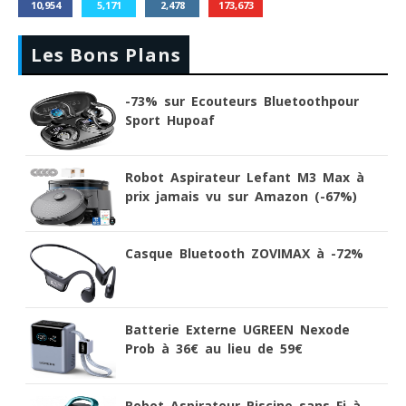
10,954
5,171
2,478
173,673
Les Bons Plans
-73% sur Ecouteurs Bluetoothpour
Sport Hupoaf
Robot Aspirateur Lefant M3 Max à
prix jamais vu sur Amazon (-67%)
Casque Bluetooth ZOVIMAX à -72%
Batterie Externe UGREEN Nexode
Prob à 36€ au lieu de 59€
Robot Aspirateur Piscine sans Fi à