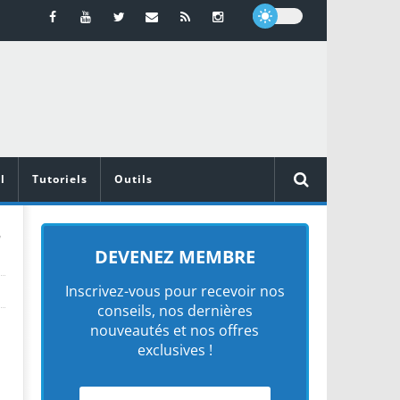
l
Tutoriels
Outils
r
DEVENEZ MEMBRE
Inscrivez-vous pour recevoir nos
conseils, nos dernières
nouveautés et nos offres
exclusives !