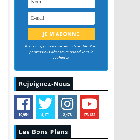
Avec nous, pas de courrier indésirable. Vous
pouvez vous désinscrire quand vous le
souhaitez.
Rejoignez-Nous
10,954
5,171
2,478
173,673
Les Bons Plans