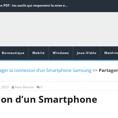
Word en PDF : les outils qui respectent la mise en page
Aspirateurs ECOVACS : Top 9 des meilleurs modèles de la marque
Comment programmer l’arrêt automatique de son pc sous Windows 10 ?
Aspirateurs Xiaomi : Top 11 des meilleurs modèles de la marque
Vidéoprojecteurs Asus : Top 6 des meilleurs modèles de la marque
Bureautique
Mobile
Windows
Jeux-Vidéo
Matérie
ger la connexion d’un Smartphone Samsung
>>
Partage
, 2023
Alain Roache
0
xion d’un Smartphone