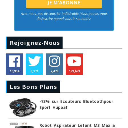
Avec nous, pas de courrier indésirable. Vous pouvez vous
désinscrire quand vous le souhaitez.
Rejoignez-Nous
10,954
5,171
2,478
173,673
Les Bons Plans
-73% sur Ecouteurs Bluetoothpour
Sport Hupoaf
Robot Aspirateur Lefant M3 Max à