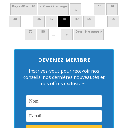
Page 48 sur 96
« Première page
10
20
«
…
30
46
47
48
49
50
60
…
…
70
80
Dernière page »
»
…
DEVENEZ MEMBRE
Inscrivez-vous pour recevoir nos
conseils, nos dernières nouveautés et
nos offres exclusives !