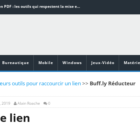
Word en PDF : les outils qui respectent la mise en page
Aspirateurs ECOVACS : Top 9 des meilleurs modèles de la marque
Comment programmer l’arrêt automatique de son pc sous Windows 10 ?
Aspirateurs Xiaomi : Top 11 des meilleurs modèles de la marque
Vidéoprojecteurs Asus : Top 6 des meilleurs modèles de la marque
Bureautique
Mobile
Windows
Jeux-Vidéo
Matérie
eurs outils pour raccourcir un lien
>>
Buff.ly Réducteur
, 2019
Alain Roache
0
e lien