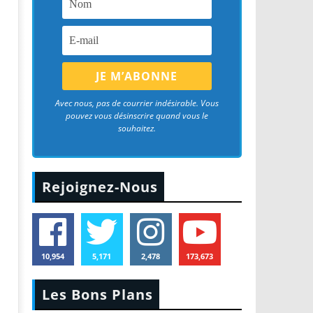
Avec nous, pas de courrier indésirable. Vous
pouvez vous désinscrire quand vous le
souhaitez.
Rejoignez-Nous
10,954
5,171
2,478
173,673
Les Bons Plans