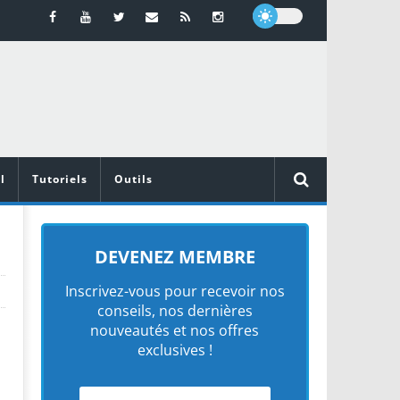
l
Tutoriels
Outils
DEVENEZ MEMBRE
Inscrivez-vous pour recevoir nos
conseils, nos dernières
nouveautés et nos offres
exclusives !