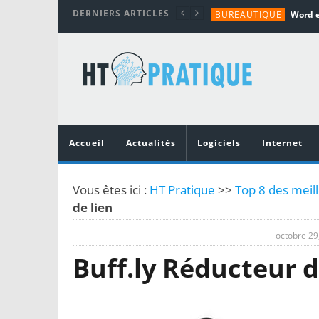
DERNIERS ARTICLES
BUREAUTIQUE
MATÉRIEL
TUTORIALS
MATÉRIEL
MATÉRIEL
Accueil
Actualités
Logiciels
Internet
Vous êtes ici :
HT Pratique
>>
Top 8 des meill
de lien
octobre 29
Buff.ly Réducteur d