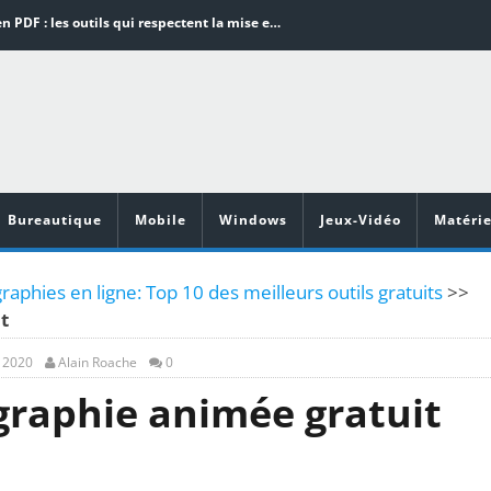
Word en PDF : les outils qui respectent la mise en page
Aspirateurs ECOVACS : Top 9 des meilleurs modèles de la marque
Comment programmer l’arrêt automatique de son pc sous Windows 10 ?
Aspirateurs Xiaomi : Top 11 des meilleurs modèles de la marque
Vidéoprojecteurs Asus : Top 6 des meilleurs modèles de la marque
Bureautique
Mobile
Windows
Jeux-Vidéo
Matérie
raphies en ligne: Top 10 des meilleurs outils gratuits
>>
t
, 2020
Alain Roache
0
ographie animée gratuit