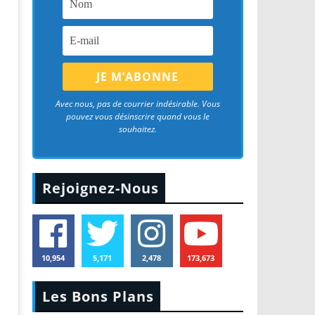
Avec nous, pas de courrier indésirable. Vous
pouvez vous désinscrire quand vous le
souhaitez.
Rejoignez-Nous
10,954
5,171
2,478
173,673
Les Bons Plans