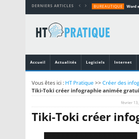
DERNIERS ARTICLES
BUREAUTIQUE
MATÉRIEL
TUTORIALS
MATÉRIEL
MATÉRIEL
Accueil
Actualités
Logiciels
Internet
Vous êtes ici :
HT Pratique
>>
Créer des infog
Tiki-Toki créer infographie animée gratui
février 13
Tiki-Toki créer inf