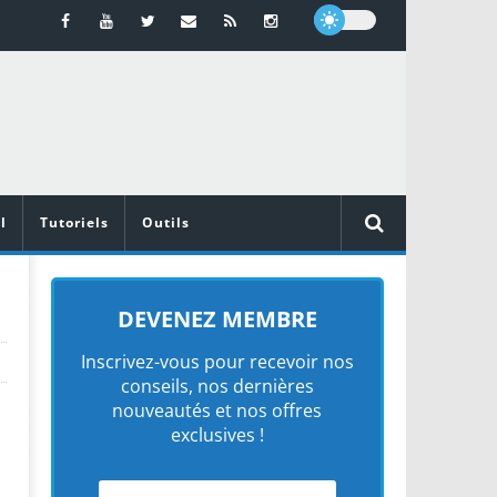
l
Tutoriels
Outils
DEVENEZ MEMBRE
Inscrivez-vous pour recevoir nos
conseils, nos dernières
nouveautés et nos offres
exclusives !