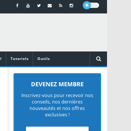
l
Tutoriels
Outils
DEVENEZ MEMBRE
Inscrivez-vous pour recevoir nos
conseils, nos dernières
nouveautés et nos offres
exclusives !