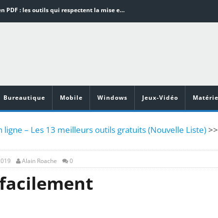
Word en PDF : les outils qui respectent la mise en page
Aspirateurs ECOVACS : Top 9 des meilleurs modèles de la marque
Comment programmer l’arrêt automatique de son pc sous Windows 10 ?
Aspirateurs Xiaomi : Top 11 des meilleurs modèles de la marque
Vidéoprojecteurs Asus : Top 6 des meilleurs modèles de la marque
Bureautique
Mobile
Windows
Jeux-Vidéo
Matérie
 ligne – Les 13 meilleurs outils gratuits (Nouvelle Liste)
>>
2019
Alain Roache
0
 facilement