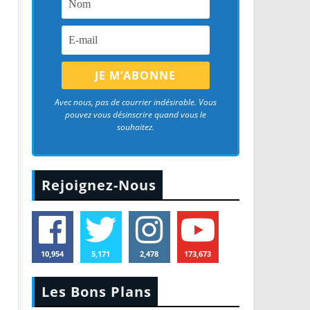
Avec nous, pas de courrier indésirable. Vous
pouvez vous désinscrire quand vous le
souhaitez.
Rejoignez-Nous
10,954
5,171
2,478
173,673
Les Bons Plans