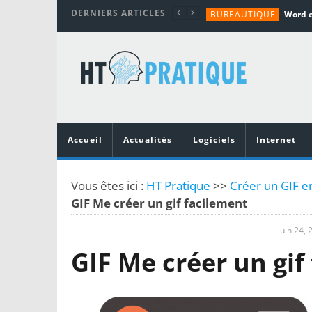
DERNIERS ARTICLES
BUREAUTIQUE
MATÉRIEL
TUTORIALS
MATÉRIEL
MATÉRIEL
Accueil
Actualités
Logiciels
Internet
Vous êtes ici :
HT Pratique
>>
Créer un GIF en
GIF Me créer un gif facilement
juin 24, 
GIF Me créer un gif