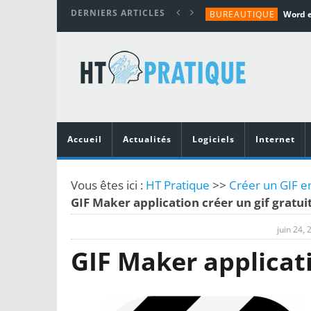
DERNIERS ARTICLES
BUREAUTIQUE
MATÉRIEL
TUTORIALS
MATÉRIEL
MATÉRIEL
Accueil
Actualités
Logiciels
Internet
Vous êtes ici :
HT Pratique
>>
Créer un GIF en
GIF Maker application créer un gif gratui
juin 24, 
GIF Maker applicati