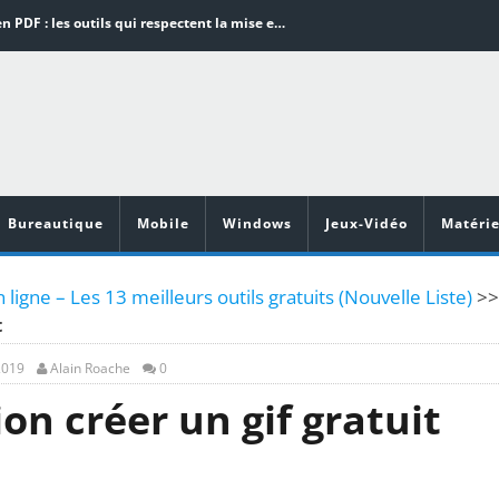
Word en PDF : les outils qui respectent la mise en page
Aspirateurs ECOVACS : Top 9 des meilleurs modèles de la marque
Comment programmer l’arrêt automatique de son pc sous Windows 10 ?
Aspirateurs Xiaomi : Top 11 des meilleurs modèles de la marque
Vidéoprojecteurs Asus : Top 6 des meilleurs modèles de la marque
Bureautique
Mobile
Windows
Jeux-Vidéo
Matérie
 ligne – Les 13 meilleurs outils gratuits (Nouvelle Liste)
>>
t
2019
Alain Roache
0
on créer un gif gratuit