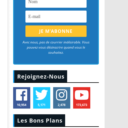
Avec nous, pas de courrier indésirable. Vous
pouvez vous désinscrire quand vous le
souhaitez.
Rejoignez-Nous
10,954
5,171
2,478
173,673
Les Bons Plans