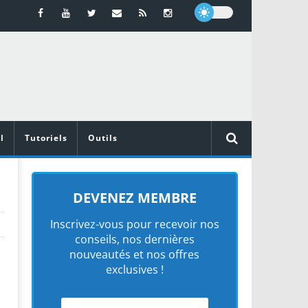
l
Tutoriels
Outils
DEVENEZ MEMBRE
Inscrivez-vous pour recevoir nos
conseils, nos dernières
nouveautés et nos offres
exclusives !