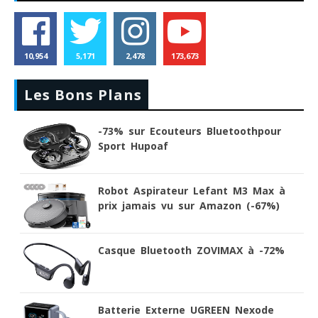
10,954
5,171
2,478
173,673
Les Bons Plans
-73% sur Ecouteurs Bluetoothpour
Sport Hupoaf
Robot Aspirateur Lefant M3 Max à
prix jamais vu sur Amazon (-67%)
Casque Bluetooth ZOVIMAX à -72%
Batterie Externe UGREEN Nexode