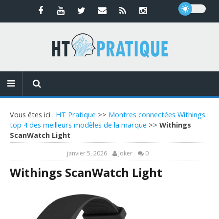
Vous êtes ici :
HT Pratique
>>
Montres connectées Withings :
top 4 des meilleurs modèles de la marque
>>
Withings
ScanWatch Light
janvier 5, 2026
Joker
0
Withings ScanWatch Light