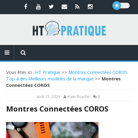
Vous êtes ici :
HT Pratique
>>
Montres Connectées COROS:
Top 4 des Meilleurs modèles de la marque
>>
Montres
Connectées COROS
août 15, 2024
Alain Roache
0
Montres Connectées COROS