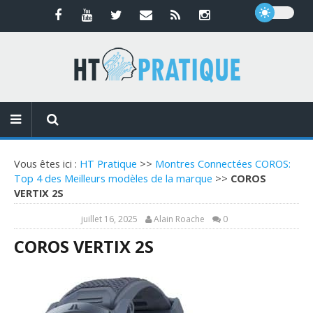
Vous êtes ici :
HT Pratique
>>
Montres Connectées COROS:
Top 4 des Meilleurs modèles de la marque
>>
COROS
VERTIX 2S
juillet 16, 2025
Alain Roache
0
COROS VERTIX 2S