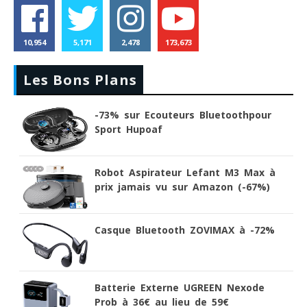
10,954
5,171
2,478
173,673
Les Bons Plans
-73% sur Ecouteurs Bluetoothpour
Sport Hupoaf
Robot Aspirateur Lefant M3 Max à
prix jamais vu sur Amazon (-67%)
Casque Bluetooth ZOVIMAX à -72%
Batterie Externe UGREEN Nexode
Prob à 36€ au lieu de 59€