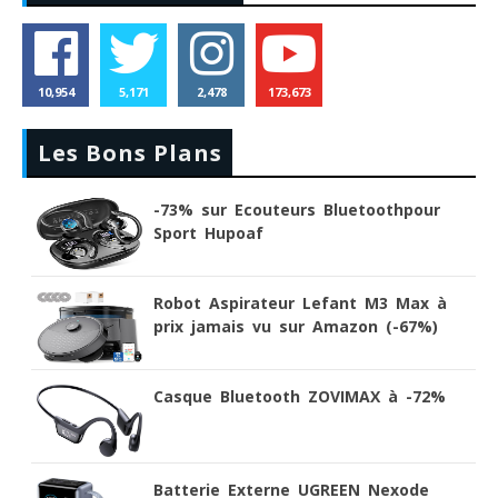
10,954
5,171
2,478
173,673
Les Bons Plans
-73% sur Ecouteurs Bluetoothpour
Sport Hupoaf
Robot Aspirateur Lefant M3 Max à
prix jamais vu sur Amazon (-67%)
Casque Bluetooth ZOVIMAX à -72%
Batterie Externe UGREEN Nexode