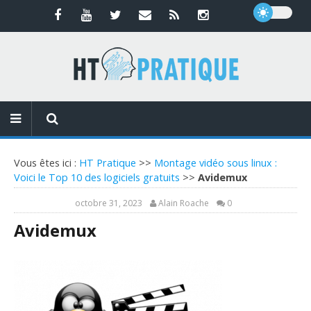
Vous êtes ici :
HT Pratique
>>
Montage vidéo sous linux :
Voici le Top 10 des logiciels gratuits
>>
Avidemux
octobre 31, 2023
Alain Roache
0
Avidemux