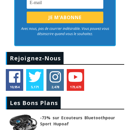
Avec nous, pas de courrier indésirable. Vous pouvez vous
désinscrire quand vous le souhaitez.
Rejoignez-Nous
10,954
5,171
2,478
173,673
Les Bons Plans
-73% sur Ecouteurs Bluetoothpour
Sport Hupoaf