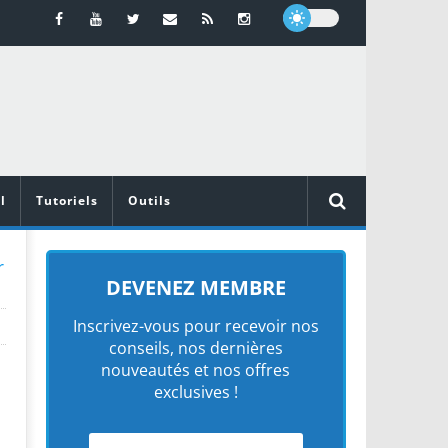
l
Tutoriels
Outils
r
DEVENEZ MEMBRE
Inscrivez-vous pour recevoir nos
conseils, nos dernières
nouveautés et nos offres
exclusives !