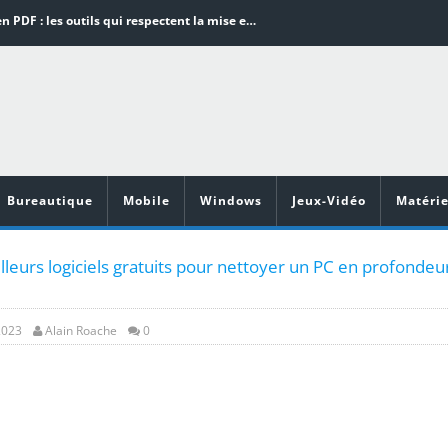
Word en PDF : les outils qui respectent la mise en page
Aspirateurs ECOVACS : Top 9 des meilleurs modèles de la marque
Comment programmer l’arrêt automatique de son pc sous Windows 10 ?
Aspirateurs Xiaomi : Top 11 des meilleurs modèles de la marque
Vidéoprojecteurs Asus : Top 6 des meilleurs modèles de la marque
Bureautique
Mobile
Windows
Jeux-Vidéo
Matérie
leurs logiciels gratuits pour nettoyer un PC en profondeu
2023
Alain Roache
0