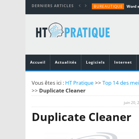
DERNIERS ARTICLES
BUREAUTIQUE
MATÉRIEL
TUTORIALS
MATÉRIEL
MATÉRIEL
Accueil
Actualités
Logiciels
Internet
Vous êtes ici :
HT Pratique
>>
Top 14 des meil
>>
Duplicate Cleaner
juin 20, 
Duplicate Cleaner