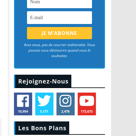
Avec nous, pas de courrier indésirable. Vous
pouvez vous désinscrire quand vous le
souhaitez.
Rejoignez-Nous
10,954
5,171
2,478
173,673
Les Bons Plans