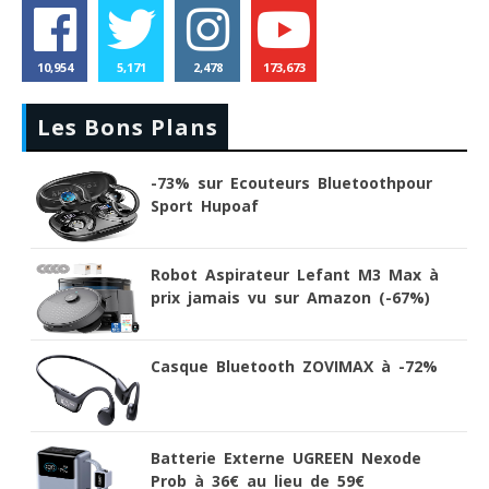
10,954
5,171
2,478
173,673
Les Bons Plans
-73% sur Ecouteurs Bluetoothpour
Sport Hupoaf
Robot Aspirateur Lefant M3 Max à
prix jamais vu sur Amazon (-67%)
Casque Bluetooth ZOVIMAX à -72%
Batterie Externe UGREEN Nexode
Prob à 36€ au lieu de 59€