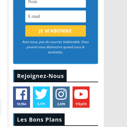
Avec nous, pas de courrier indésirable. Vous
pouvez vous désinscrire quand vous le
souhaitez.
Rejoignez-Nous
10,954
5,171
2,478
173,673
Les Bons Plans