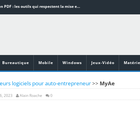
Word en PDF : les outils qui respectent la mise en page
Aspirateurs ECOVACS : Top 9 des meilleurs modèles de la marque
Comment programmer l’arrêt automatique de son pc sous Windows 10 ?
Aspirateurs Xiaomi : Top 11 des meilleurs modèles de la marque
Vidéoprojecteurs Asus : Top 6 des meilleurs modèles de la marque
Bureautique
Mobile
Windows
Jeux-Vidéo
Matérie
eurs logiciels pour auto-entrepreneur
>>
MyAe
6, 2023
Alain Roache
0