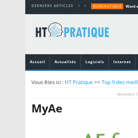
DERNIERS ARTICLES
BUREAUTIQUE
MATÉRIEL
TUTORIALS
MATÉRIEL
MATÉRIEL
Accueil
Actualités
Logiciels
Internet
Vous êtes ici :
HT Pratique
>>
Top 9 des meill
décembre 1
MyAe