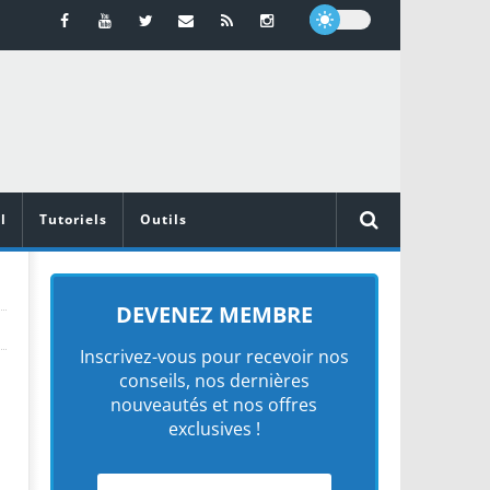
l
Tutoriels
Outils
DEVENEZ MEMBRE
Inscrivez-vous pour recevoir nos
conseils, nos dernières
nouveautés et nos offres
exclusives !