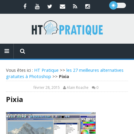
Vous êtes ici :
HT Pratique
>>
les 27 meilleures alternatives
gratuites à Photoshop
>>
Pixia
février 28, 2015
Alain Roache
0
Pixia