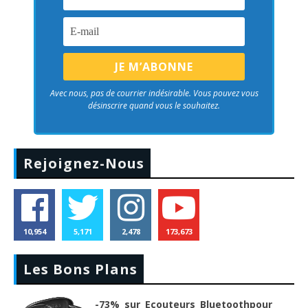
Avec nous, pas de courrier indésirable. Vous pouvez vous
désinscrire quand vous le souhaitez.
Rejoignez-Nous
10,954
5,171
2,478
173,673
Les Bons Plans
-73% sur Ecouteurs Bluetoothpour