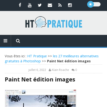
Vous êtes ici :
HT Pratique
>>
les 27 meilleures alternatives
gratuites à Photoshop
>>
Paint Net édition images
juillet 6, 2022
Alain Roache
0
Paint Net édition images