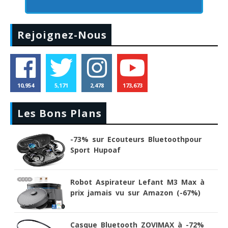
Rejoignez-Nous
10,954
5,171
2,478
173,673
Les Bons Plans
-73% sur Ecouteurs Bluetoothpour
Sport Hupoaf
Robot Aspirateur Lefant M3 Max à
prix jamais vu sur Amazon (-67%)
Casque Bluetooth ZOVIMAX à -72%