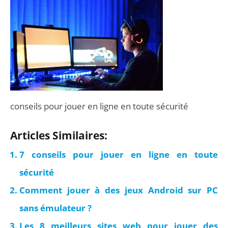
conseils pour jouer en ligne en toute sécurité
Articles Similaires:
7 conseils pour jouer en ligne en toute
sécurité
Comment jouer à des jeux Android sur PC
sans émulateur ?
Les 8 meilleurs sites web pour jouer des