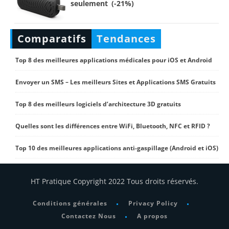
seulement (-21%)
Comparatifs
Tendances
Top 8 des meilleures applications médicales pour iOS et Android
Envoyer un SMS – Les meilleurs Sites et Applications SMS Gratuits
Top 8 des meilleurs logiciels d’architecture 3D gratuits
Quelles sont les différences entre WiFi, Bluetooth, NFC et RFID ?
Top 10 des meilleures applications anti-gaspillage (Android et iOS)
HT Pratique Copyright 2022 Tous droits réservés.
Conditions générales
Privacy Policy
Contactez Nous
A propos