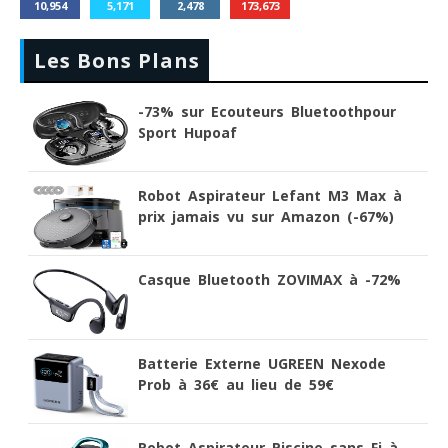
10,954
5,171
2,478
173,673
Les Bons Plans
-73% sur Ecouteurs Bluetoothpour
Sport Hupoaf
Robot Aspirateur Lefant M3 Max à
prix jamais vu sur Amazon (-67%)
Casque Bluetooth ZOVIMAX à -72%
Batterie Externe UGREEN Nexode
Prob à 36€ au lieu de 59€
Robot Aspirateur Piscine sans Fi à