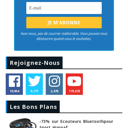
Avec nous, pas de courrier indésirable. Vous pouvez vous
désinscrire quand vous le souhaitez.
Rejoignez-Nous
10,954
5,171
2,478
173,673
Les Bons Plans
-73% sur Ecouteurs Bluetoothpour
Sport Hupoaf