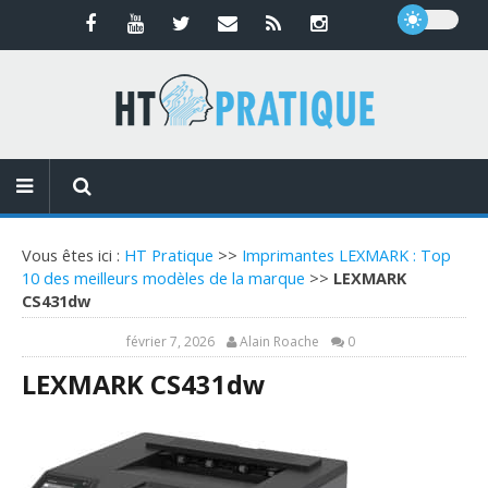
Vous êtes ici :
HT Pratique
>>
Imprimantes LEXMARK : Top
10 des meilleurs modèles de la marque
>>
LEXMARK
CS431dw
février 7, 2026
Alain Roache
0
LEXMARK CS431dw