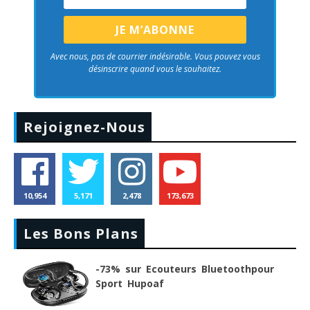
Avec nous, pas de courrier indésirable. Vous pouvez vous
désinscrire quand vous le souhaitez.
Rejoignez-Nous
10,954
5,171
2,478
173,673
Les Bons Plans
-73% sur Ecouteurs Bluetoothpour
Sport Hupoaf