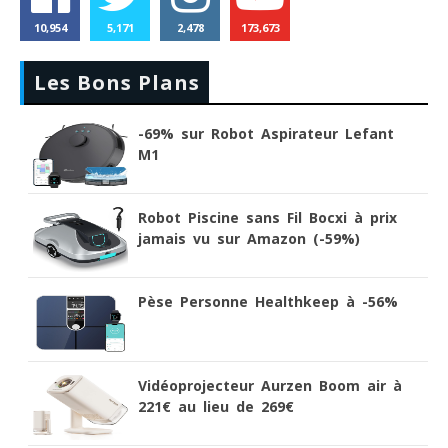
10,954
5,171
2,478
173,673
Les Bons Plans
-69% sur Robot Aspirateur Lefant
M1
Robot Piscine sans Fil Bocxi à prix
jamais vu sur Amazon (-59%)
Pèse Personne Healthkeep à -56%
Vidéoprojecteur Aurzen Boom air à
221€ au lieu de 269€