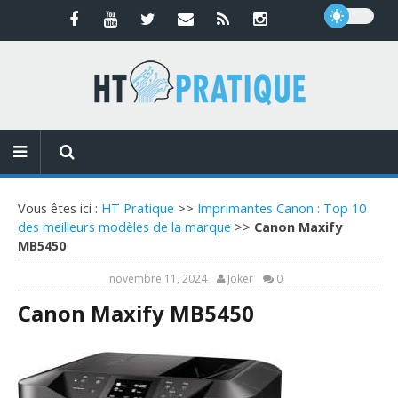
Vous êtes ici :
HT Pratique
>>
Imprimantes Canon : Top 10
des meilleurs modèles de la marque
>>
Canon Maxify
MB5450
novembre 11, 2024
Joker
0
Canon Maxify MB5450