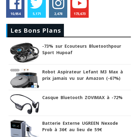
10,954
5,171
2,478
173,673
Les Bons Plans
-73% sur Ecouteurs Bluetoothpour
Sport Hupoaf
Robot Aspirateur Lefant M3 Max à
prix jamais vu sur Amazon (-67%)
Casque Bluetooth ZOVIMAX à -72%
Batterie Externe UGREEN Nexode
Prob à 36€ au lieu de 59€