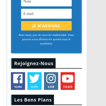
Avec nous, pas de courrier indésirable. Vous
pouvez vous désinscrire quand vous le
souhaitez.
Rejoignez-Nous
10,954
5,171
2,478
173,673
Les Bons Plans