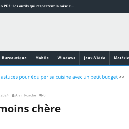
Word en PDF : les outils qui respectent la mise en page
Aspirateurs ECOVACS : Top 9 des meilleurs modèles de la marque
Comment programmer l’arrêt automatique de son pc sous Windows 10 ?
Aspirateurs Xiaomi : Top 11 des meilleurs modèles de la marque
Vidéoprojecteurs Asus : Top 6 des meilleurs modèles de la marque
Bureautique
Mobile
Windows
Jeux-Vidéo
Matérie
 astuces pour équiper sa cuisine avec un petit budget
>>
, 2024
Alain Roache
0
 moins chère