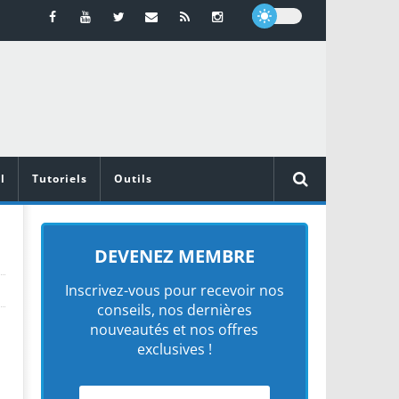
l
Tutoriels
Outils
DEVENEZ MEMBRE
Inscrivez-vous pour recevoir nos
conseils, nos dernières
nouveautés et nos offres
exclusives !