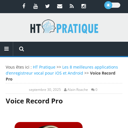
Vous êtes ici :
HT Pratique
>>
Les 8 meilleures applications
d’enregistreur vocal pour iOS et Android
>>
Voice Record
Pro
septembre 30, 2025
Alain Roache
0
Voice Record Pro