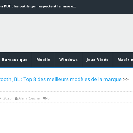
Word en PDF : les outils qui respectent la mise en page
Aspirateurs ECOVACS : Top 9 des meilleurs modèles de la marque
Comment programmer l’arrêt automatique de son pc sous Windows 10 ?
Aspirateurs Xiaomi : Top 11 des meilleurs modèles de la marque
Vidéoprojecteurs Asus : Top 6 des meilleurs modèles de la marque
Bureautique
Mobile
Windows
Jeux-Vidéo
Matérie
tooth JBL : Top 8 des meilleurs modèles de la marque
>>
7, 2025
Alain Roache
0