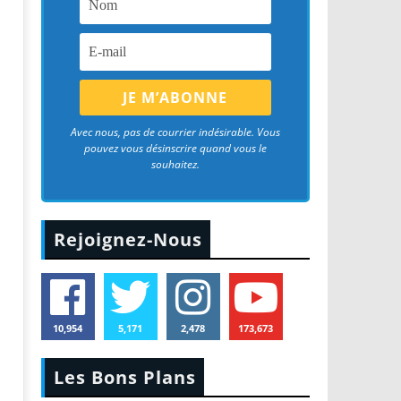
Avec nous, pas de courrier indésirable. Vous
pouvez vous désinscrire quand vous le
souhaitez.
Rejoignez-Nous
10,954
5,171
2,478
173,673
Les Bons Plans