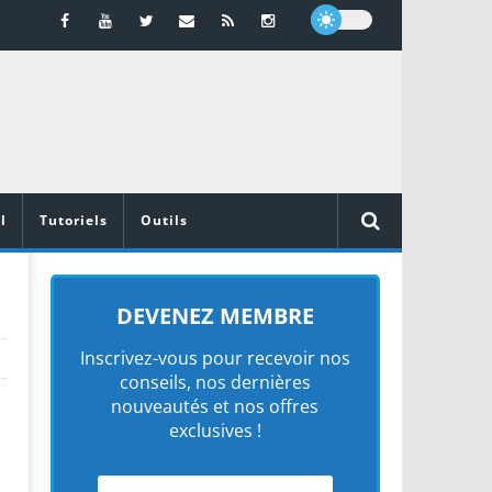
l
Tutoriels
Outils
DEVENEZ MEMBRE
Inscrivez-vous pour recevoir nos
conseils, nos dernières
nouveautés et nos offres
exclusives !