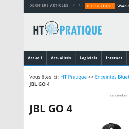
DERNIERS ARTICLES
BUREAUTIQUE
MATÉRIEL
TUTORIALS
MATÉRIEL
MATÉRIEL
Accueil
Actualités
Logiciels
Internet
Vous êtes ici :
HT Pratique
>>
Enceintes Blue
JBL GO 4
septembre 
JBL GO 4