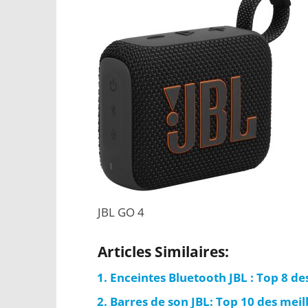
JBL GO 4
Articles Similaires:
Enceintes Bluetooth JBL : Top 8 d
Barres de son JBL: Top 10 des mei