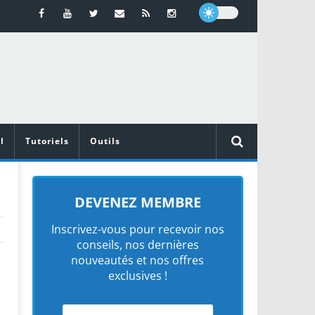
l
Tutoriels
Outils
DEVENEZ MEMBRE
Inscrivez-vous pour recevoir nos
conseils, nos dernières
nouveautés et nos offres
exclusives !