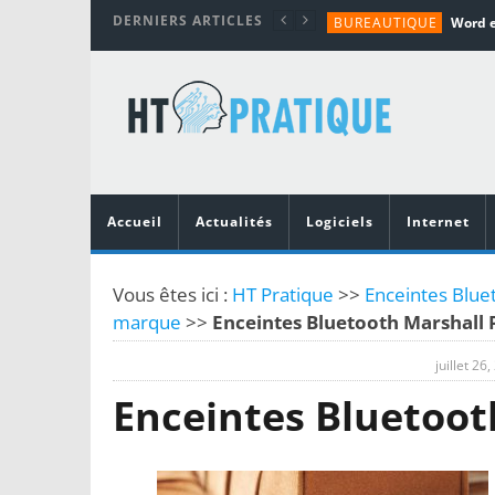
DERNIERS ARTICLES
BUREAUTIQUE
MATÉRIEL
TUTORIALS
MATÉRIEL
MATÉRIEL
Accueil
Actualités
Logiciels
Internet
Vous êtes ici :
HT Pratique
>>
Enceintes Bluet
marque
>>
Enceintes Bluetooth Marshall P
juillet 26
Enceintes Bluetooth