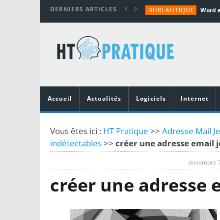
DERNIERS ARTICLES
BUREAUTIQUE
MATÉRIEL
TUTORIALS
MATÉRIEL
MATÉRIEL
Accueil
Actualités
Logiciels
Internet
Vous êtes ici :
HT Pratique
>>
Adresse Mail Je
indétectables
>>
créer une adresse email j
novembre 7
créer une adresse e