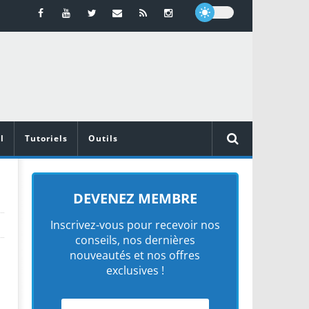
l
Tutoriels
Outils
DEVENEZ MEMBRE
Inscrivez-vous pour recevoir nos
conseils, nos dernières
nouveautés et nos offres
exclusives !