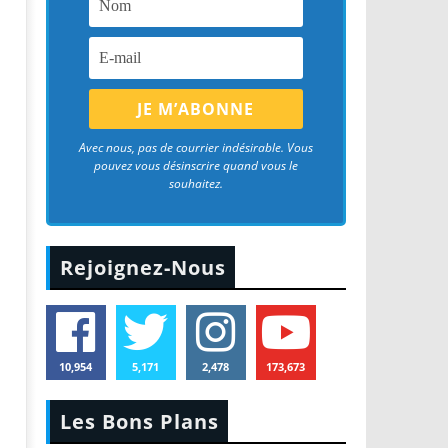
Avec nous, pas de courrier indésirable. Vous
pouvez vous désinscrire quand vous le
souhaitez.
Rejoignez-Nous
10,954
5,171
2,478
173,673
Les Bons Plans