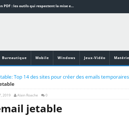
Word en PDF : les outils qui respectent la mise en page
Aspirateurs ECOVACS : Top 9 des meilleurs modèles de la marque
Comment programmer l’arrêt automatique de son pc sous Windows 10 ?
Aspirateurs Xiaomi : Top 11 des meilleurs modèles de la marque
Vidéoprojecteurs Asus : Top 6 des meilleurs modèles de la marque
Bureautique
Mobile
Windows
Jeux-Vidéo
Matérie
table: Top 14 des sites pour créer des emails temporaires
etable
, 2019
Alain Roache
0
mail jetable