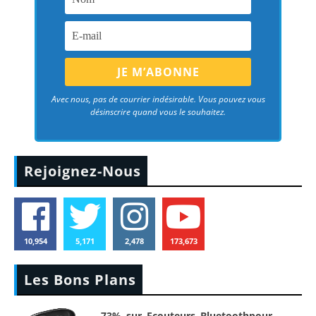
Avec nous, pas de courrier indésirable. Vous pouvez vous
désinscrire quand vous le souhaitez.
Rejoignez-Nous
10,954
5,171
2,478
173,673
Les Bons Plans
-73% sur Ecouteurs Bluetoothpour