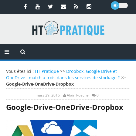
Vous êtes ici :
HT Pratique
>>
Dropbox, Google Drive et
OneDrive : match à trois dans les services de stockage ?
>>
Google-Drive-OneDrive-Dropbox
mars 29, 2016
Alain Roache
0
Google-Drive-OneDrive-Dropbox