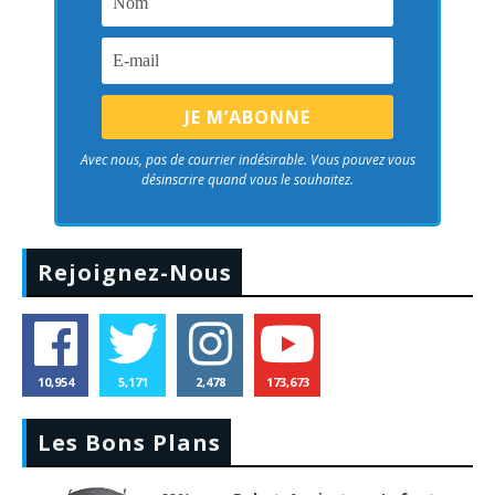
Avec nous, pas de courrier indésirable. Vous pouvez vous
désinscrire quand vous le souhaitez.
Rejoignez-Nous
10,954
5,171
2,478
173,673
Les Bons Plans