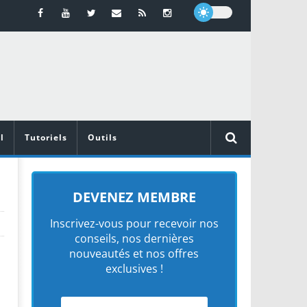
l
Tutoriels
Outils
DEVENEZ MEMBRE
Inscrivez-vous pour recevoir nos
conseils, nos dernières
nouveautés et nos offres
exclusives !