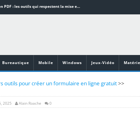
Word en PDF : les outils qui respectent la mise en page
Aspirateurs ECOVACS : Top 9 des meilleurs modèles de la marque
Comment programmer l’arrêt automatique de son pc sous Windows 10 ?
Aspirateurs Xiaomi : Top 11 des meilleurs modèles de la marque
Vidéoprojecteurs Asus : Top 6 des meilleurs modèles de la marque
Bureautique
Mobile
Windows
Jeux-Vidéo
Matérie
s outils pour créer un formulaire en ligne gratuit
>>
, 2025
Alain Roache
0