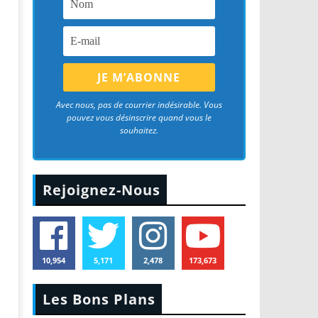
Avec nous, pas de courrier indésirable. Vous
pouvez vous désinscrire quand vous le
souhaitez.
Rejoignez-Nous
10,954
5,171
2,478
173,673
Les Bons Plans