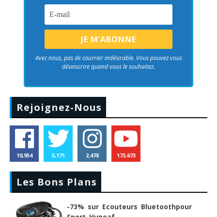
Avec nous, pas de courrier indésirable. Vous pouvez vous
désinscrire quand vous le souhaitez.
Rejoignez-Nous
10,954
5,171
2,478
173,673
Les Bons Plans
-73% sur Ecouteurs Bluetoothpour
Sport Hupoaf