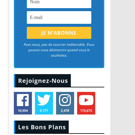
Avec nous, pas de courrier indésirable. Vous
pouvez vous désinscrire quand vous le
souhaitez.
Rejoignez-Nous
10,954
5,171
2,478
173,673
Les Bons Plans