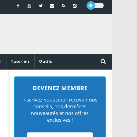
l
Tutoriels
Outils
DEVENEZ MEMBRE
Inscrivez-vous pour recevoir nos
conseils, nos dernières
nouveautés et nos offres
exclusives !