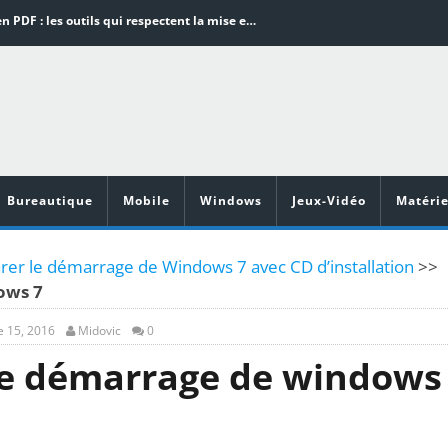
Word en PDF : les outils qui respectent la mise en page
Aspirateurs ECOVACS : Top 9 des meilleurs modèles de la marque
Comment programmer l’arrêt automatique de son pc sous Windows 10 ?
Aspirateurs Xiaomi : Top 11 des meilleurs modèles de la marque
Vidéoprojecteurs Asus : Top 6 des meilleurs modèles de la marque
Bureautique
Mobile
Windows
Jeux-Vidéo
Matérie
r le démarrage de Windows 7 avec CD d’installation
>>
ows 7
 15, 2016
Midovic
0
e démarrage de windows