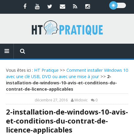
Vous êtes ici :
HT Pratique
>>
Comment installer Windows 10
avec une clé USB, DVD ou avec une mise à jour
>>
2-
installation-de-windows-10-avis-et-conditions-du-
contrat-de-licence-applicables
décembre 27, 2016
Midovic
0
2-installation-de-windows-10-avis-
et-conditions-du-contrat-de-
licence-applicables