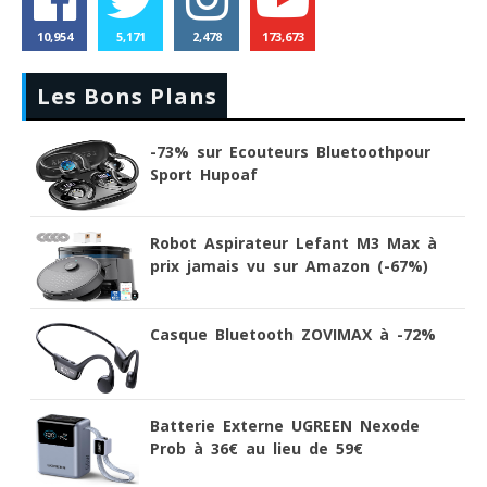
10,954
5,171
2,478
173,673
Les Bons Plans
-73% sur Ecouteurs Bluetoothpour
Sport Hupoaf
Robot Aspirateur Lefant M3 Max à
prix jamais vu sur Amazon (-67%)
Casque Bluetooth ZOVIMAX à -72%
Batterie Externe UGREEN Nexode
Prob à 36€ au lieu de 59€