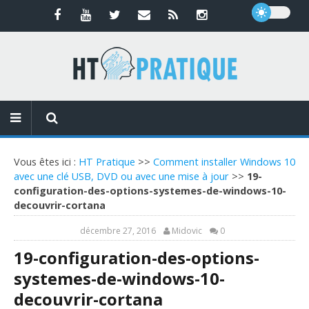
Vous êtes ici :
HT Pratique
>>
Comment installer Windows 10
avec une clé USB, DVD ou avec une mise à jour
>>
19-
configuration-des-options-systemes-de-windows-10-
decouvrir-cortana
décembre 27, 2016
Midovic
0
19-configuration-des-options-
systemes-de-windows-10-
decouvrir-cortana