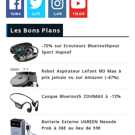
10,954
5,171
2,478
173,673
Les Bons Plans
-73% sur Ecouteurs Bluetoothpour
Sport Hupoaf
Robot Aspirateur Lefant M3 Max à
prix jamais vu sur Amazon (-67%)
Casque Bluetooth ZOVIMAX à -72%
Batterie Externe UGREEN Nexode
Prob à 36€ au lieu de 59€