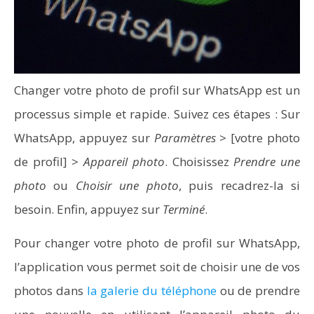
Changer votre photo de profil sur WhatsApp est un
processus simple et rapide. Suivez ces étapes : Sur
WhatsApp, appuyez sur
Paramètres
> [votre photo
de profil] >
Appareil photo
. Choisissez
Prendre une
photo
ou
Choisir une photo
, puis recadrez-la si
besoin. Enfin, appuyez sur
Terminé
.
Comment programmer l’arrêt automatique de son pc
Pour changer votre photo de profil sur WhatsApp,
sous Windows 10 ?
l’application vous permet soit de choisir une de vos
photos dans
la galerie du téléphone
ou de prendre