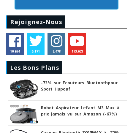
Rejoignez-Nous
10,954
5,171
2,478
173,673
Les Bons Plans
-73% sur Ecouteurs Bluetoothpour
Sport Hupoaf
Robot Aspirateur Lefant M3 Max à
prix jamais vu sur Amazon (-67%)
Casque Bluetooth ZOVIMAX à -72%