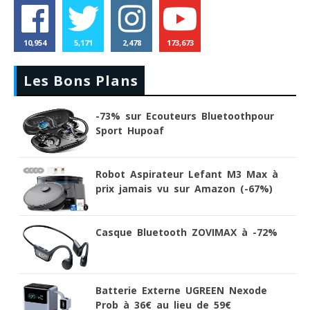
10,954
5,171
2,478
173,673
Les Bons Plans
-73% sur Ecouteurs Bluetoothpour
Sport Hupoaf
Robot Aspirateur Lefant M3 Max à
prix jamais vu sur Amazon (-67%)
Casque Bluetooth ZOVIMAX à -72%
Batterie Externe UGREEN Nexode
Prob à 36€ au lieu de 59€